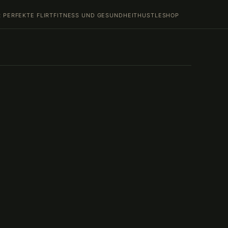
 PERFEKTE FLIRT
FITNESS UND GESUNDHEIT
HUSTLE
SHOP